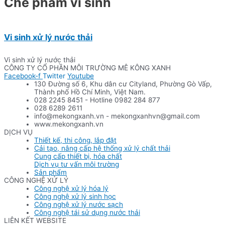
Chế phẩm vi sinh
Vi sinh xử lý nước thải
Vi sinh xử lý nước thải
CÔNG TY CỔ PHẦN MÔI TRƯỜNG MÊ KÔNG XANH
Facebook-f
Twitter
Youtube
130 Đường số 6, Khu dân cư Cityland, Phường Gò Vấp,
Thành phố Hồ Chí Minh, Việt Nam.
028 2245 8451 - Hotline 0982 284 877
028 6289 2611
info@mekongxanh.vn - mekongxanhvn@gmail.com
www.mekongxanh.vn
DỊCH VỤ
Thiết kế, thi công, lắp đặt
Cải tạo, nâng cấp hệ thống xử lý chất thải
Cung cấp thiết bị, hóa chất
Dịch vụ tư vấn môi trường
Sản phẩm
CÔNG NGHỆ XỬ LÝ
Công nghệ xử lý hóa lý
Công nghệ xử lý sinh học
Công nghệ xử lý nước sạch
Công nghệ tái sử dụng nước thải
LIÊN KẾT WEBSITE