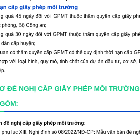
ạn cấp giấy phép môi trường
g quá 45 ngày đối với GPMT thuộc thẩm quyền cấp giấy phé
 phòng, Bộ Công an;
g quá 30 ngày đối với GPMT thuộc thẩm quyền cấp giấy phé
 dân cấp huyện;
uan có thẩm quyền cấp GPMT có thể quy định thời hạn cấp GPM
hợp với loại hình, quy mô, tính chất của dự án đầu tư, cơ sở, 
ệp.
Ơ ĐỀ NGHỊ CẤP GIẤY PHÉP MÔI TRƯỜNG
 GỒM:
n đề nghị cấp giấy phép môi trường;
 phụ lục XIII, Nghị định số 08/2022/NĐ-CP: Mẫu văn bản đề ngh