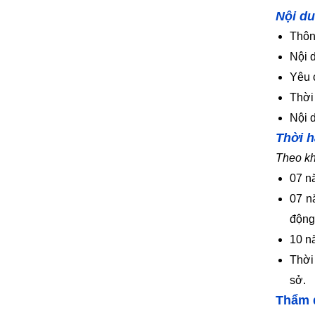
Nội
du
Thôn
Nội 
Yêu 
Thời
Nội 
Thời h
Theo k
07 n
07 n
động
10 n
Thời
sở.
Thẩm 