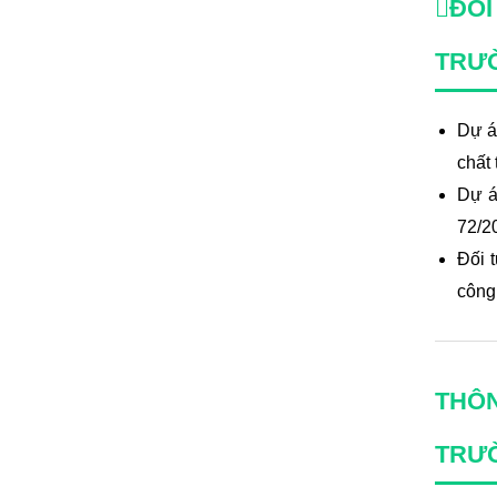
ĐỐI
TRƯ
Dự án
chất 
Dự á
72/2
Đối 
công
THÔN
TRƯ