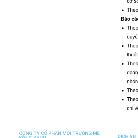
cơ s
Theo
Báo cá
Theo
duyệ
Theo
thuộ
Theo
doan
nhóm 
Theo
Theo
chí 
CÔNG TY CỔ PHẦN MÔI TRƯỜNG MÊ
DỊCH VỤ