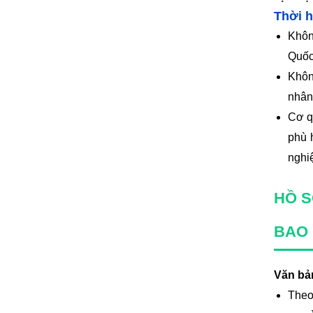
Thời h
Khôn
Quốc
Khôn
nhân
Cơ q
phù 
nghi
HỒ S
BAO
Văn bả
Theo