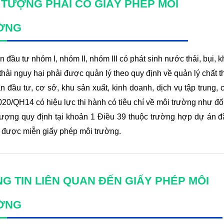
 TƯỢNG PHẢI CÓ GIẤY PHÉP MÔI
ỜNG
 đầu tư nhóm I, nhóm II, nhóm III có phát sinh nước thải, bụi, 
thải nguy hại phải được quản lý theo quy định về quản lý chất t
n đầu tư, cơ sở, khu sản xuất, kinh doanh, dịch vụ tập trun
020/QH14 có hiệu lực thi hành có tiêu chí về môi trường như đố
tượng quy định tại khoản 1 Điều 39 thuộc trường hợp dự án đ
 được miễn giấy phép môi trường.
G TIN LIÊN QUAN ĐẾN GIẤY PHÉP MÔI
ỜNG