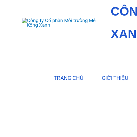
CÔN
XAN
TRANG CHỦ
GIỚI THIỆU
Trang chủ
/
Dịch vụ
/ Lập Hồ sơ xin cấp Giấy phép mô