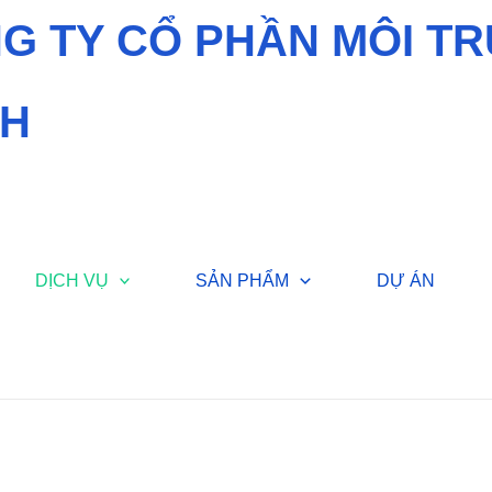
G TY CỔ PHẦN MÔI T
H
DỊCH VỤ
SẢN PHẨM
DỰ ÁN
LẬP HỒ SƠ
i trường