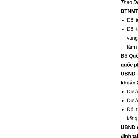
Theo Đi
BTNMT c
Đối 
Đối 
vùng
làm 
Bộ Quố
quốc p
UBND c
khoản 
Dự á
Dự á
Đối 
kết 
UBND c
định tạ