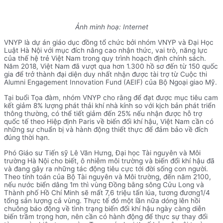
Ảnh minh hoạ: Internet
VNYP là dự án giáo dục đồng tổ chức bởi nhóm VNYP và Đại Học
Luật Hà Nội với mục đích nâng cao nhận thức, vai trò, năng lực
của thế hệ trẻ Việt Nam trong quy trình hoạch định chính sách.
Năm 2018, Việt Nam đã vượt qua hơn 1.300 hồ sơ đến từ 150 quốc
gia để trở thành đại diện duy nhất nhận được tài trợ từ Cuộc thi
Alumni Engagement Innovation Fund (AEIF) của Bộ Ngoại giao Mỹ.
Tại buổi Tọa đàm, nhóm VNYP cho rằng để đạt được mục tiêu cam
kết giảm 8% lượng phát thải khí nhà kính so với kịch bản phát triển
thông thường, có thể tiết giảm đến 25% nếu nhận được hỗ trợ
quốc tế theo Hiệp định Paris về biến đổi khí hậu, Việt Nam cần có
những sự chuẩn bị và hành động thiết thực để đảm bảo về đích
đúng thời hạn.
Phó Giáo sư Tiến sỹ Lê Văn Hưng, Đại học Tài nguyên và Môi
trường Hà Nội cho biết, ô nhiễm môi trường và biến đổi khí hậu đã
và đang gây ra những tác động tiêu cực tới đời sống con người.
Theo tính toán của Bộ Tài nguyên và Môi trường, đến năm 2100,
nếu nước biển dâng 1m thì vùng Đồng bằng sông Cửu Long và
Thành phố Hồ Chí Minh sẽ mất 7,6 triệu tấn lúa, tương đương1/4
tổng sản lượng cả vùng. Thực tế đó một lần nữa dóng lên hồi
chuông báo động về tình trạng biến đổi khí hậu ngày càng diễn
biến trầm trọng hơn, nên cần có hành động để thực sự thay đổi