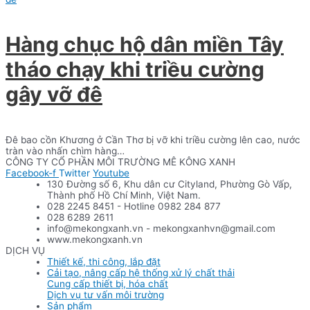
Hàng chục hộ dân miền Tây
tháo chạy khi triều cường
gây vỡ đê
Đê bao cồn Khương ở Cần Thơ bị vỡ khi triều cường lên cao, nước
tràn vào nhấn chìm hàng…
CÔNG TY CỔ PHẦN MÔI TRƯỜNG MÊ KÔNG XANH
Facebook-f
Twitter
Youtube
130 Đường số 6, Khu dân cư Cityland, Phường Gò Vấp,
Thành phố Hồ Chí Minh, Việt Nam.
028 2245 8451 - Hotline 0982 284 877
028 6289 2611
info@mekongxanh.vn - mekongxanhvn@gmail.com
www.mekongxanh.vn
DỊCH VỤ
Thiết kế, thi công, lắp đặt
Cải tạo, nâng cấp hệ thống xử lý chất thải
Cung cấp thiết bị, hóa chất
Dịch vụ tư vấn môi trường
Sản phẩm