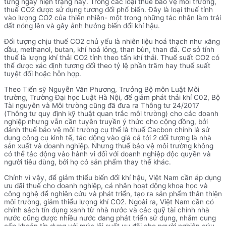
từng ngày hiện trạng này. Trong các loại thuế bảo vệ môi trường,
thuế CO2 được sử dụng tương đối phổ biến. Đây là loại thuế tính
vào lượng CO2 của thiên nhiên- một trong những tác nhân làm trái
đất nóng lên và gây ảnh hưởng biến đổi khí hậu.
Đối tượng chịu thuế CO2 chủ yếu là nhiên liệu hoá thạch như xăng
dầu, methanol, butan, khí hoá lỏng, than bùn, than đá. Cơ sở tính
thuế là lượng khí thải CO2 tính theo tấn khí thải. Thuế suất CO2 có
thể được xác định tương đối theo tỷ lệ phần trăm hay thuế suất
tuyệt đối hoặc hỗn hợp.
Theo Tiến sỹ Nguyễn Văn Phương, Trưởng Bộ môn Luật Môi
trường, Trường Đại học Luật Hà Nội, để giảm phát thải khí C02, Bộ
Tài nguyên và Môi trường cũng đã đưa ra Thông tư 24/2017
(Thông tư quy định kỹ thuật quan trắc môi trường) cho các doanh
nghiệp nhưng vẫn cần tuyên truyền ý thức cho cộng đồng, bởi
đánh thuế bảo vệ môi trường cụ thể là thuế Cacbon chính là sử
dụng công cụ kinh tế, tác động vào giá cả tới 2 đối tượng là nhà
sản xuất và doanh nghiệp. Nhưng thuế bảo vệ môi trường không
có thể tác động vào hành vi đối với doanh nghiệp độc quyền và
người tiêu dùng, bởi họ có sản phẩm thay thế khác.
Chính vì vậy, để giảm thiểu biến đổi khí hậu, Việt Nam cần áp dụng
ưu đãi thuế cho doanh nghiệp, cá nhân hoạt động khoa học và
công nghệ để nghiên cứu và phát triển, tạo ra sản phẩm thân thiện
môi trường, giảm thiểu lượng khí CO2. Ngoài ra, Việt Nam cần có
chính sách tín dụng xanh từ nhà nước và các quỹ tài chính nhà
nước cũng được nhiều nước đang phát triển sử dụng, nhằm cung
cấp khoản tín dụng với mức lãi suất ưu đãi cho người nghiên cứu,