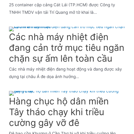
25 container cập cảng Cát Lái (TP.HCM) được Công ty
TNHH TMDV vận tải Trí Quang mở tờ khai là…
Các nhà máy nhiệt điện
đang cản trở mục tiêu ngăn
chặn sự ấm lên toàn cầu
Các nhà máy nhiệt điện đang hoạt động và đang được xây
dựng tại châu Á đe dọa ảnh hưởng…
Hàng chục hộ dân miền
Tây tháo chạy khi triều
cường gây vỡ đê
Đê bao cồn Khương ở Cần Thơ bị vỡ khi triều cường lên