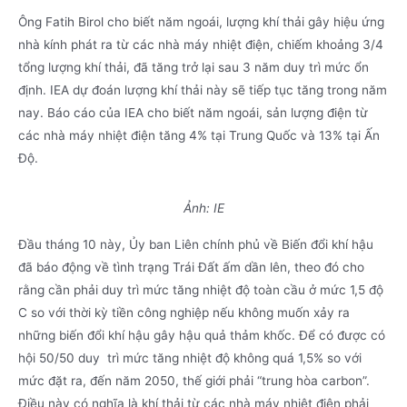
Ông Fatih Birol cho biết năm ngoái, lượng khí thải gây hiệu ứng
nhà kính phát ra từ các nhà máy nhiệt điện, chiếm khoảng 3/4
tổng lượng khí thải, đã tăng trở lại sau 3 năm duy trì mức ổn
định. IEA dự đoán lượng khí thải này sẽ tiếp tục tăng trong năm
nay. Báo cáo của IEA cho biết năm ngoái, sản lượng điện từ
các nhà máy nhiệt điện tăng 4% tại Trung Quốc và 13% tại Ấn
Độ.
Ảnh: IE
Đầu tháng 10 này, Ủy ban Liên chính phủ về Biến đổi khí hậu
đã báo động về tình trạng Trái Đất ấm dần lên, theo đó cho
rằng cần phải duy trì mức tăng nhiệt độ toàn cầu ở mức 1,5 độ
C so với thời kỳ tiền công nghiệp nếu không muốn xảy ra
những biến đổi khí hậu gây hậu quả thảm khốc. Để có được có
hội 50/50 duy trì mức tăng nhiệt độ không quá 1,5% so với
mức đặt ra, đến năm 2050, thế giới phải “trung hòa carbon”.
Điều này có nghĩa là khí thải từ các nhà máy nhiệt điện phải