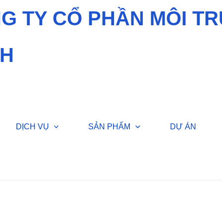
G TY CỔ PHẦN MÔI T
H
DỊCH VỤ
SẢN PHẨM
DỰ ÁN
xử lý nước thải – Công trình trường THCS Ngô Thời Nhiệm – CS