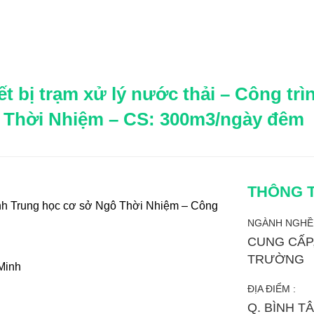
iết bị trạm xử lý nước thải – Công t
Thời Nhiệm – CS: 300m3/ngày đêm
THÔNG T
trình Trung học cơ sở Ngô Thời Nhiệm – Công
NGÀNH NGHỀ 
CUNG CẤP,
TRƯỜNG
Minh
ĐỊA ĐIỂM :
Q. BÌNH TÂ