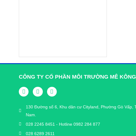
Thi công Hệ thống xử lý nước
thải chợ thành phố Hồng Ngự
3
120m
/ngày đêm
Đồng Tháp
2022
CÔNG TY CỔ PHẦN MÔI TRƯỜNG MÊ KÔNG
130 Đường số 6, Khu dân cư Cityland, Phường Gò Vấp, 
Nam.
028 2245 8451 - Hotline 0982 284 877
028 6289 2611