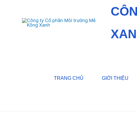
CÔN
XAN
TRANG CHỦ
GIỚI THIỆU
Trang chủ
/
Dự án
/ Cung cấp, lắp đặt thiết bị trạm 